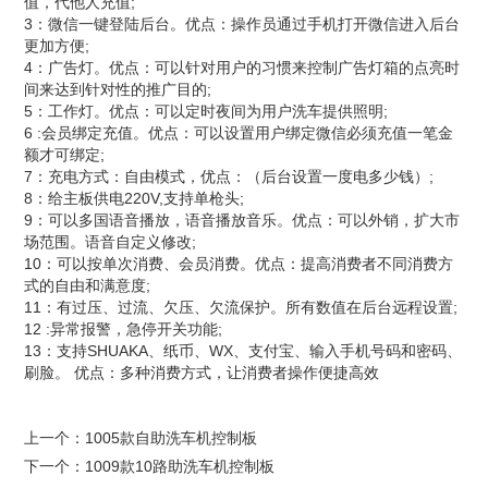
值，代他人充值;
3：微信一键登陆后台。优点：操作员通过手机打开微信进入后台
更加方便;
4：广告灯。优点：可以针对用户的习惯来控制广告灯箱的点亮时
间来达到针对性的推广目的;
5：工作灯。优点：可以定时夜间为用户洗车提供照明;
6 :会员绑定充值。优点：可以设置用户绑定微信必须充值一笔金
额才可绑定;
7：充电方式：自由模式，优点：（后台设置一度电多少钱）;
8：给主板供电220V,支持单枪头;
9：可以多国语音播放，语音播放音乐。优点：可以外销，扩大市
场范围。语音自定义修改;
10：可以按单次消费、会员消费。优点：提高消费者不同消费方
式的自由和满意度;
11：有过压、过流、欠压、欠流保护。所有数值在后台远程设置;
12 :异常报警，急停开关功能;
13：支持SHUAKA、纸币、WX、支付宝、输入手机号码和密码、
刷脸。 优点：多种消费方式，让消费者操作便捷高效
上一个：
1005款自助洗车机控制板
下一个：
1009款10路助洗车机控制板