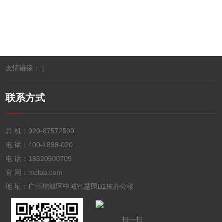
友情链接： |
联系方式
总 机：
020-87572500
电 话：
400-1898-020
电 话：
18520500709
官 网：mclbb.com
地 址：广州增城区中城智慧园B1栋办公楼
扫一扫