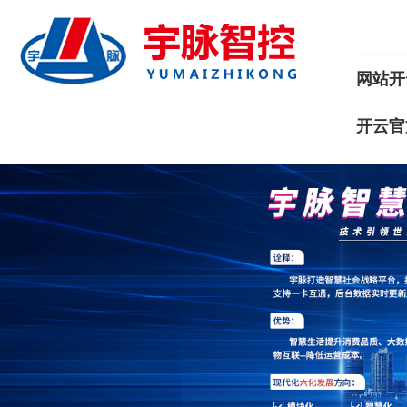
网站开
开云官