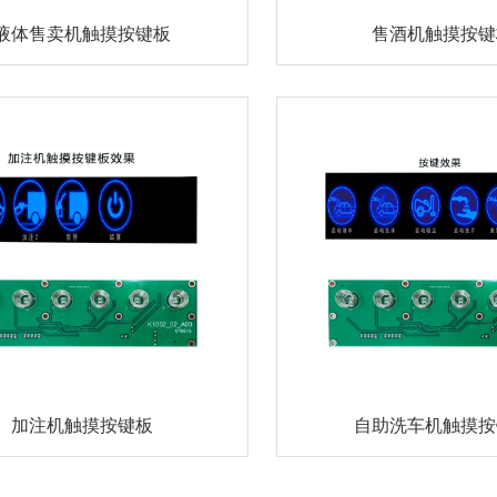
液体售卖机触摸按键板
售酒机触摸按键
加注机触摸按键板
自助洗车机触摸按