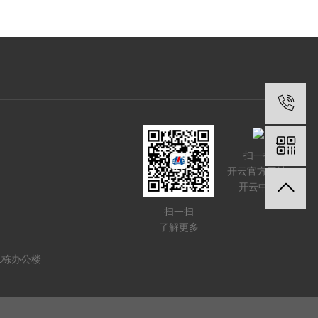
扫一扫
开云官方网址-
开云中国
扫一扫
了解更多
1栋办公楼