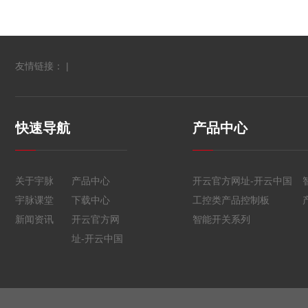
友情链接： |
快速导航
产品中心
关于宇脉
产品中心
开云官方网址-开云中国
宇脉课堂
下载中心
工控类产品控制板
新闻资讯
开云官方网
智能开关系列
址-开云中国