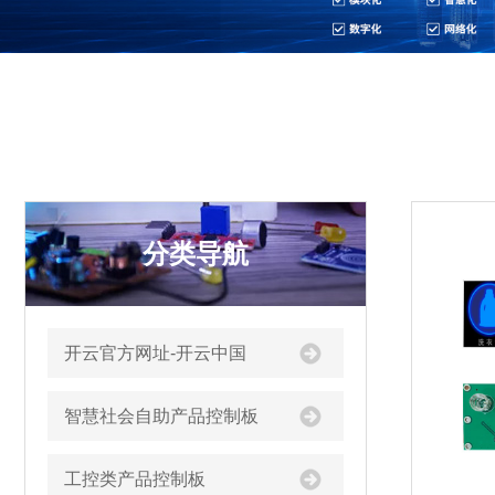
分类导航
开云官方网址-开云中国
智慧社会自助产品控制板
工控类产品控制板