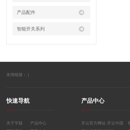
产品配件
智能开关系列
友情链接： |
快速导航
产品中心
关于宇脉
产品中心
开云官方网址-开云中国