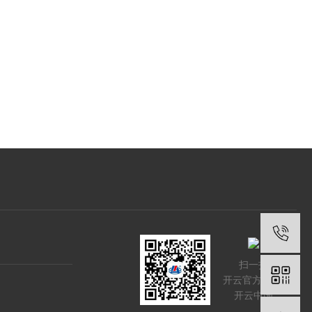
扫一扫
开云官方网址-
开云中国