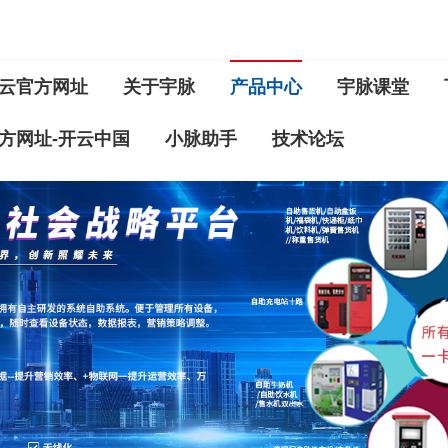
云官方网址
关于宇脉
产品中心
宇脉课堂
方网址-开云中国
小脉助手
技术论坛