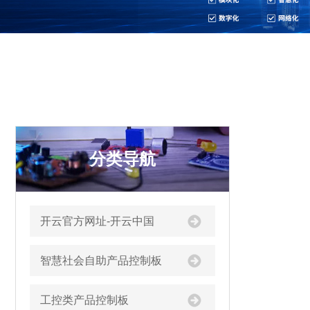
分类导航
开云官方网址-开云中国
智慧社会自助产品控制板
工控类产品控制板