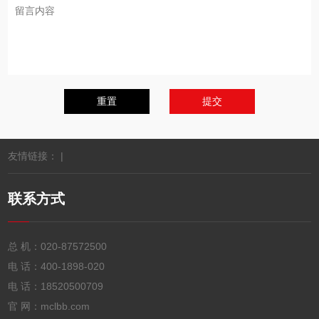
友情链接： |
联系方式
总 机：
020-87572500
电 话：
400-1898-020
电 话：
18520500709
官 网：mclbb.com