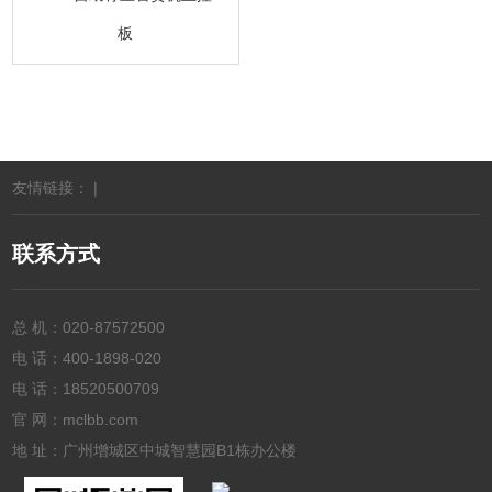
板
友情链接： |
联系方式
总 机：
020-87572500
电 话：
400-1898-020
电 话：
18520500709
官 网：mclbb.com
地 址：广州增城区中城智慧园B1栋办公楼