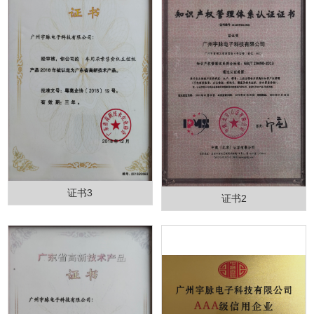
证书3
证书2