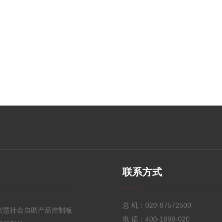
联系方式
总 机：
020-87572500
智慧社会自助产品控制板
电 话：
400-1898-020