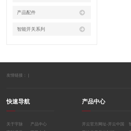
产品配件
智能开关系列
友情链接： |
快速导航
产品中心
关于宇脉
产品中心
开云官方网址-开云中国