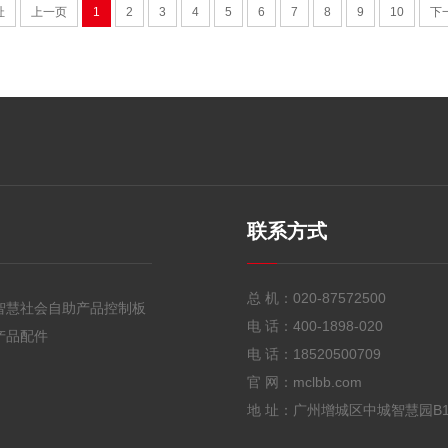
址
上一页
1
2
3
4
5
6
7
8
9
10
下
联系方式
总 机：
020-87572500
智慧社会自助产品控制板
电 话：
400-1898-020
产品配件
电 话：
18520500709
官 网：mclbb.com
地 址：广州增城区中城智慧园B