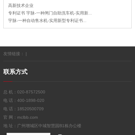
高新技术企业
专利证书 宇脉-一种闸门自助洗车机-实用新...
宇脉-一种自动售水机-实用新型专利证书...
友情链接： |
联系方式
总 机：
020-87572500
电 话：
400-1898-020
电 话：
18520500709
官 网：mclbb.com
地 址：广州增城区中城智慧园B1栋办公楼