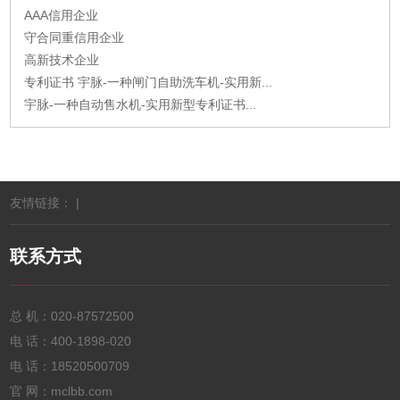
AAA信用企业
守合同重信用企业
高新技术企业
专利证书 宇脉-一种闸门自助洗车机-实用新...
宇脉-一种自动售水机-实用新型专利证书...
友情链接： |
联系方式
总 机：
020-87572500
电 话：
400-1898-020
电 话：
18520500709
官 网：mclbb.com