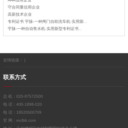
AAA信用企业
守合同重信用企业
高新技术企业
专利证书 宇脉-一种闸门自助洗车机-实用新...
宇脉-一种自动售水机-实用新型专利证书...
友情链接： |
联系方式
总 机：
020-87572500
电 话：
400-1898-020
电 话：
18520500709
官 网：mclbb.com