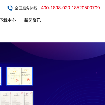
400-1898-020 18520500709
全国服务热线：
下载中心
新闻资讯