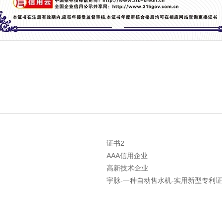
证书2
AAA信用企业
高新技术企业
宇脉-一种自动售水机-实用新型专利证书