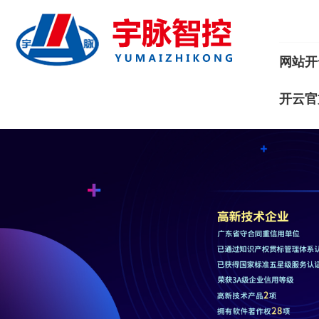
网站开
开云官