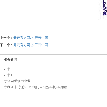
上一个：
开云官方网址-开云中国
下一个：
开云官方网址-开云中国
相关新闻
证书3
证书1
守合同重信用企业
专利证书 宇脉-一种闸门自助洗车机-实用新...