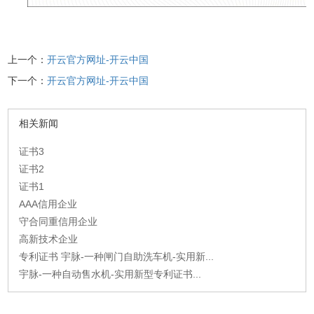
上一个：
开云官方网址-开云中国
下一个：
开云官方网址-开云中国
相关新闻
证书3
证书2
证书1
AAA信用企业
守合同重信用企业
高新技术企业
专利证书 宇脉-一种闸门自助洗车机-实用新...
宇脉-一种自动售水机-实用新型专利证书...