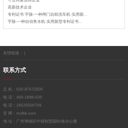
高新技术企业
专利证书 宇脉-一种闸门自助洗车机-实用新...
宇脉-一种自动售水机-实用新型专利证书...
友情链接： |
联系方式
总 机：
020-87572500
电 话：
400-1898-020
电 话：
18520500709
官 网：mclbb.com
地 址：广州增城区中城智慧园B1栋办公楼