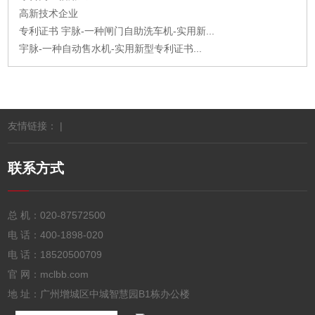
高新技术企业
专利证书 宇脉-一种闸门自助洗车机-实用新...
宇脉-一种自动售水机-实用新型专利证书...
友情链接： |
联系方式
总 机：
020-87572500
电 话：
400-1898-020
电 话：
18520500709
官 网：mclbb.com
地 址：广州增城区中城智慧园B1栋办公楼