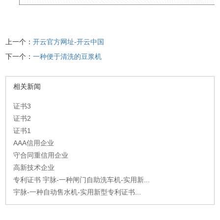
上一个：
开云官方网址-开云中国
下一个：
一种便于清洗的豆浆机
相关新闻
证书3
证书2
证书1
AAA信用企业
守合同重信用企业
高新技术企业
专利证书 宇脉-一种闸门自助洗车机-实用新...
宇脉-一种自动售水机-实用新型专利证书...