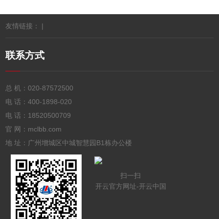
友情链接： |
联系方式
总 机：
020-87572500
电 话：
400-1898-020
电 话：
18520500709
官 网：mclbb.com
地 址：广州增城区中城智慧园B1栋办公楼
扫一扫
开云官方网址-开云中国