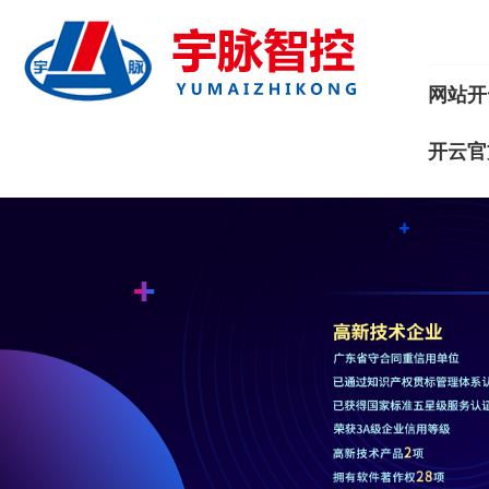
网站开
开云官