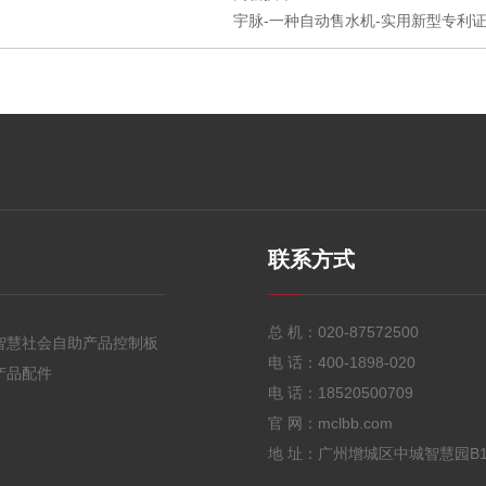
宇脉-一种自动售水机-实用新型专利证书
联系方式
总 机：
020-87572500
智慧社会自助产品控制板
电 话：
400-1898-020
产品配件
电 话：
18520500709
官 网：mclbb.com
地 址：广州增城区中城智慧园B