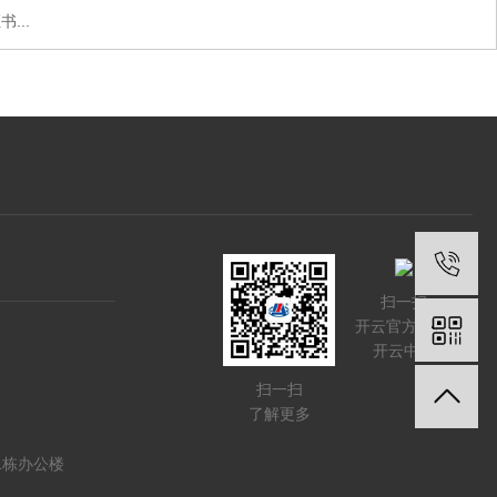
...
扫一扫
开云官方网址-
开云中国
扫一扫
了解更多
1栋办公楼