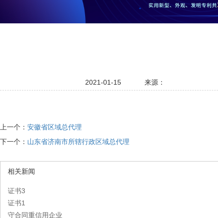
2021-01-15
来源：
上一个：
安徽省区域总代理
下一个：
山东省济南市所辖行政区域总代理
相关新闻
证书3
证书1
守合同重信用企业