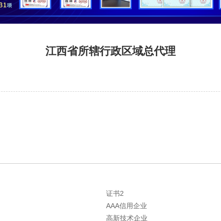
江西省所辖行政区域总代理
证书2
AAA信用企业
高新技术企业