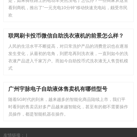
是，如果骑在路上的电动车突然没电了怎么办？一些商家从这里
看到商机，推出了“一元充电10分钟”移动快速充电站，颇受市民
欢
联网刷卡投币微信自助洗衣液机的前景怎么样？
人民的生活水平不断提高，对日常洗护产品的消费意识也在逐渐
发生变化，从最初的皂角，到肥皂再到洗衣液，一直到如今的洗
衣液产品进入千家万户。而如今自助投币式洗衣液无人售货机模
式
广州宇脉电子自助液体售卖机有哪些型号
随着5G时代的到来，越来越多的智能化商品陆续上市，我们平
时看到的售卖店好多产品越来越智能化，甚至有的都不需要操作
员操作，都是智能机器在操作。
友情链接： |