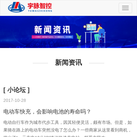
切
换
导
航
新闻资讯
[ 小论坛 ]
2017-10-28
2
电动车快充，会影响电池的寿命吗？
电动自行车作为城市代步工具，因其轻便灵活，颇有市场。但是，如
果骑在路上的电动车突然没电了怎么办？一些商家从这里看到商机，