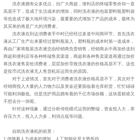
洗衣液拥有众多优点，但广大商超，便利店的终端零售价却一直
高居不下，造成了生活成本的增加，同时洗衣液的包装塑料瓶塑料袋
等也造成了极大地环境污染，最重要的式增加了产品的成本，最终为
其买单的将是广大的消费者。
洗衣液在到达消费者手中时已经经过多道中间商环节。首先洗衣
液从工厂生产出来要经过塑料瓶装入，塑料瓶的成本时第一道成本，
再由厂家将瓶装洗衣液交由经销商负责销售，经销商从中再加价送到
商超和便利店等各种终端售卖渠道，商超和各种售卖渠道再通过加价
将洗衣液售卖给消费者，层层加价导致洗衣液的价格高居不下。这也
是投币式洗衣液无人售货机应运而生的原因。
对于上述情况，首先对于消费者洗衣液价格高居不下，其次对于
经销商投入大量的人力物力以及资金还要面临着仓库积货，忙忙碌碌
可能利润极低。但是洗护用品拥有着的千亿市场份额，这块蛋糕谁又
不想去分一块呢。
针对这种现象，通过分析传统模式运营的弊端，资金投入大，库
存压力大，投入人力多，利润点低等问题。
自助洗衣液机的前景：
1.伴随着人力成本的增加，人工智能化是大势所趋