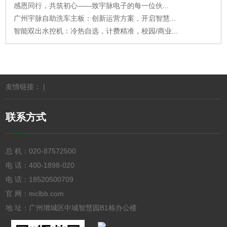
感恩同行，共筑初心——致宇脉电子的每一位伙...
广州宇脉自助洗车主板：创新运营方案，开启智慧...
智能双出水控机：冷热自选，计费精准，校园/商业...
友情链接： |
联系方式
总 机：
020-87572500
电 话：
400-1898-020
电 话：
18520500709
官 网：mclbb.com
地 址：广州增城区中城智慧园B1栋办公楼