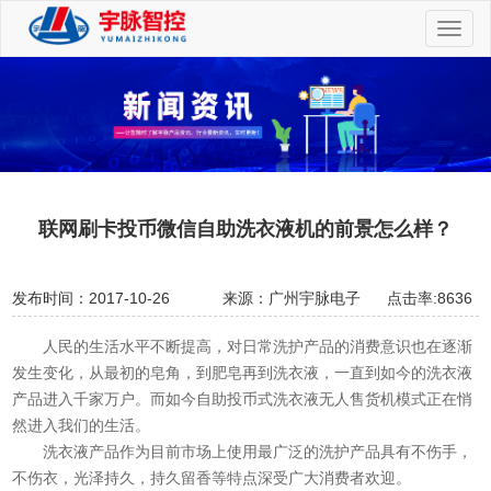
切
换
导
航
联网刷卡投币微信自助洗衣液机的前景怎么样？
发布时间：2017-10-26
来源：广州宇脉电子
点击率:8636
人民的生活水平不断提高，对日常洗护产品的消费意识也在逐渐
发生变化，从最初的皂角，到肥皂再到洗衣液，一直到如今的洗衣液
产品进入千家万户。而如今自助投币式洗衣液无人售货机模式正在悄
然进入我们的生活。
洗衣液产品作为目前市场上使用最广泛的洗护产品具有不伤手，
不伤衣，光泽持久，持久留香等特点深受广大消费者欢迎。