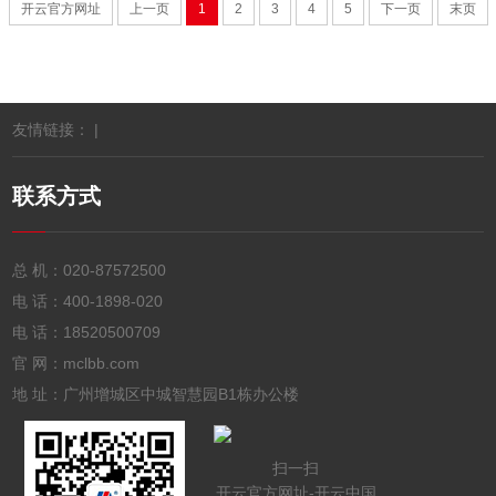
开云官方网址
上一页
1
2
3
4
5
下一页
末页
友情链接： |
联系方式
总 机：
020-87572500
电 话：
400-1898-020
电 话：
18520500709
官 网：mclbb.com
地 址：广州增城区中城智慧园B1栋办公楼
扫一扫
开云官方网址-开云中国